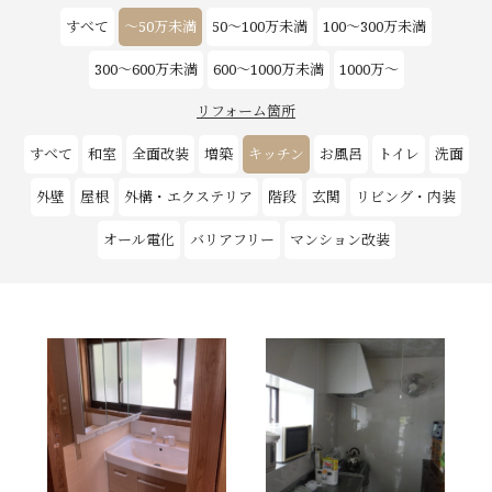
すべて
～50万未満
50～100万未満
100～300万未満
お客様の声
300～600万未満
600～1000万未満
1000万～
新築
リフォーム箇所
すべて
和室
全面改装
増築
キッチン
お風呂
トイレ
洗面
リフォーム
外壁
屋根
外構・エクステリア
階段
玄関
リビング・内装
不動産情報
オール電化
バリアフリー
マンション改装
戸建賃貸経営
SDGs
企業情報
採用情報