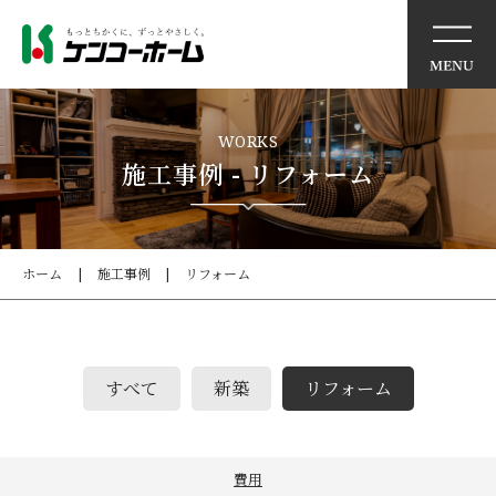
リノベーションモデルハウ
WORKS
ス
施工事例 - リフォーム
アウトレット商品のご案内
ホーム
施工事例
リフォーム
リフォーム工事の流れ
リフォームQ&A
すべて
新築
リフォーム
見積もり依頼
施工事例
費用