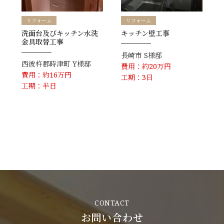
リフォーム
リフォーム
洗面台及びキッチン水洗
キッチン壁工事
金具取替工事
長崎市
S様邸
西彼杵郡時津町
Y様邸
費用：約20万円
費用：約16万円
工期：3日
工期：半日
CONTACT
お問い合わせ