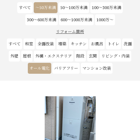
すべて
～50万未満
50～100万未満
100～300万未満
お客様の声
300～600万未満
600～1000万未満
1000万～
新築
リフォーム箇所
すべて
和室
全面改装
増築
キッチン
お風呂
トイレ
洗面
リフォーム
外壁
屋根
外構・エクステリア
階段
玄関
リビング・内装
不動産情報
オール電化
バリアフリー
マンション改装
戸建賃貸経営
SDGs
企業情報
採用情報