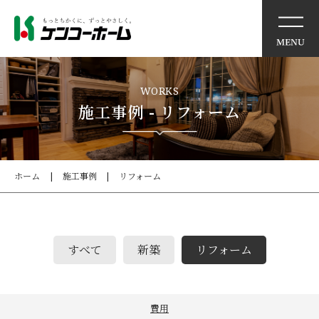
リノベーションモデルハウ
WORKS
ス
施工事例 - リフォーム
アウトレット商品のご案内
ホーム
施工事例
リフォーム
リフォーム工事の流れ
リフォームQ&A
すべて
新築
リフォーム
見積もり依頼
施工事例
費用