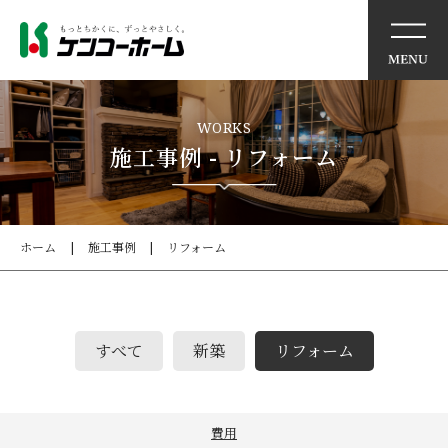
リノベーションモデルハウ
WORKS
ス
施工事例 - リフォーム
アウトレット商品のご案内
ホーム
施工事例
リフォーム
リフォーム工事の流れ
リフォームQ&A
すべて
新築
リフォーム
見積もり依頼
施工事例
費用