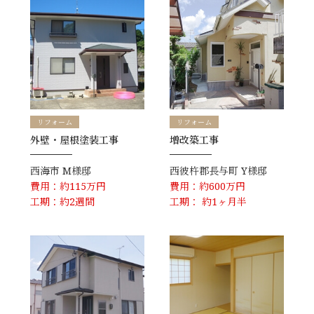
リフォーム
リフォーム
外壁・屋根塗装工事
増改築工事
西海市
M様邸
西彼杵郡長与町
Y様邸
費用：約115万円
費用：約600万円
工期：約2週間
工期： 約1ヶ月半