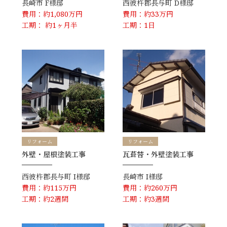
長崎市
F様邸
西彼杵郡長与町
D様邸
費用：約1,080万円
費用：約33万円
工期： 約1ヶ月半
工期：1日
リフォーム
リフォーム
外壁・屋根塗装工事
瓦葺替・外壁塗装工事
西彼杵郡長与町
I様邸
長崎市
I様邸
費用：約115万円
費用：約260万円
工期：約2週間
工期：約3週間