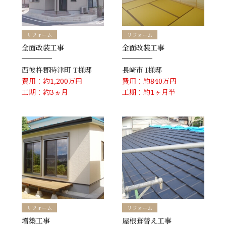
リフォーム
リフォーム
全面改装工事
全面改装工事
西彼杵郡時津町
T様邸
長崎市
I様邸
費用：約1,200万円
費用：約840万円
工期：約3ヵ月
工期：約1ヶ月半
リフォーム
リフォーム
増築工事
屋根葺替え工事