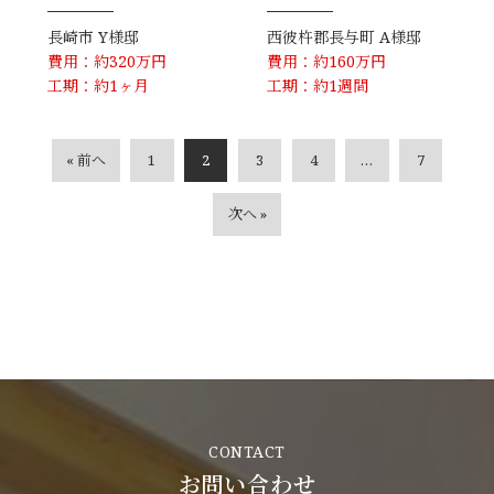
長崎市
Y様邸
西彼杵郡長与町
A様邸
費用：約320万円
費用：約160万円
工期：約1ヶ月
工期：約1週間
« 前へ
1
2
3
4
…
7
次へ »
CONTACT
お問い合わせ