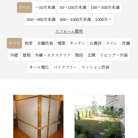
すべて
～50万未満
50～100万未満
100～300万未満
お客様の声
300～600万未満
600～1000万未満
1000万～
新築
リフォーム箇所
すべて
和室
全面改装
増築
キッチン
お風呂
トイレ
洗面
リフォーム
外壁
屋根
外構・エクステリア
階段
玄関
リビング・内装
不動産情報
オール電化
バリアフリー
マンション改装
戸建賃貸経営
SDGs
企業情報
採用情報