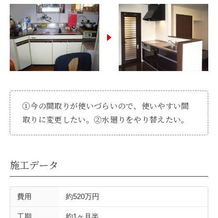
お客様の声
新築
リフォーム
不動産情報
①今の間取りが使いづらいので、使いやすい間
戸建賃貸経営
取りに変更したい。②水廻りをやり替えたい。
SDGs
施工データ
企業情報
費用
約520万円
採用情報
工期
約1ヶ月半