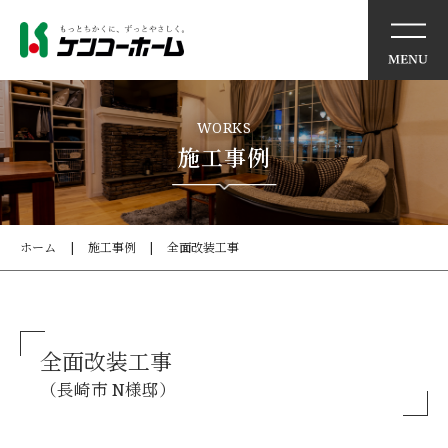
イベント情報
WORKS
施工事例
ケンコーホームの想い
住まいの特徴
ホーム
施工事例
全面改装工事
商品・サービス
モデルハウス
全面改装工事
（長崎市 N様邸）
施工事例