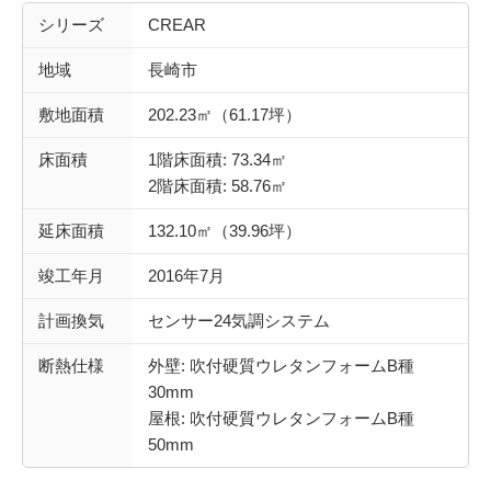
シリーズ
CREAR
地域
長崎市
敷地面積
202.23㎡（61.17坪）
床面積
1階床面積: 73.34㎡
2階床面積: 58.76㎡
延床面積
132.10㎡（39.96坪）
竣工年月
2016年7月
計画換気
センサー24気調システム
断熱仕様
外壁: 吹付硬質ウレタンフォームB種
30mm
屋根: 吹付硬質ウレタンフォームB種
50mm