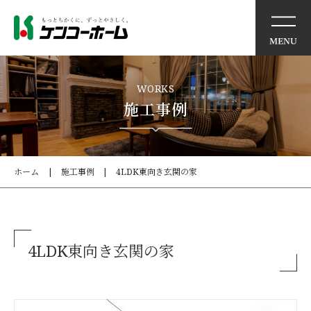
イベント情報
WORKS
施工事例
ケンコーホームの想い
住まいの特徴
ホーム
施工事例
4LDK東向き玄関の家
商品・サービス
モデルハウス
4LDK東向き玄関の家
施工事例