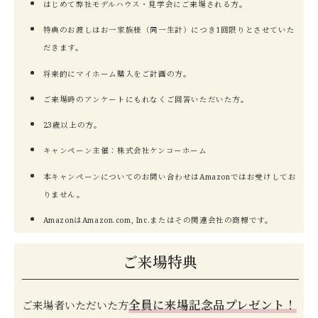
はじめて弊社モデルハウス・見学会にご来場される方。
特典のお渡しはお一家族様（同一生計）につき1回限りとさせていた
だきます。
将来的にマイホーム購入をご計画の方。
ご来場時のアンケートにもれなくご回答いただいた方。
23歳以上の方。
キャンペーン主催：株式会社ケンコーホーム
本キャンペーンについてのお問い合わせはAmazonではお受けしてお
りません。
AmazonはAmazon.com, Inc.またはその関連会社の商標です。
ご来場特典
全員に来場記念品プレゼント！
ご来場者いただいた方