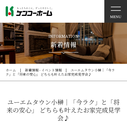
イベント情報
INFORMATION
新着情報
ケンコーホームの想い
住まいの特徴
ホーム
新着情報 - イベント情報
ユーエムタウン小榊｜「今ラ
ク」と「将来の安心」 どちらも叶えたお家完成見学会♪
商品・サービス
モデルハウス
ユーエムタウン小榊｜「今ラク」と「将
来の安心」 どちらも叶えたお家完成見学
施工事例
会♪