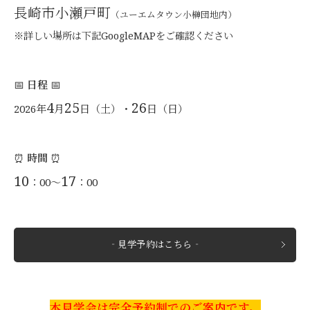
長崎市小瀬戸町
（ユーエムタウン小榊団地内）
※詳しい場所は下記GoogleMAPを
ご確認ください
📅
日程
📅
4
25
26
2026年
月
日（土）・
日（日）
⏰
時間
⏰
10
17
：00～
：00
‐見学予約はこちら‐
本見学会は完全予約制での
ご案内です。