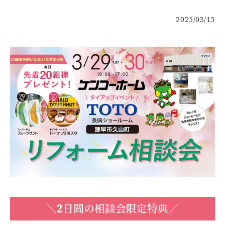
お客様の声
2025/03/15
新築
リフォーム
不動産情報
戸建賃貸経営
SDGs
企業情報
採用情報
＼2日間の相談会限定特典／