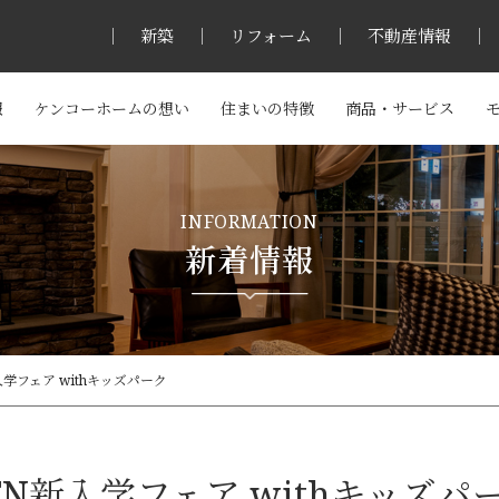
新築
リフォーム
不動産情報
報
ケンコーホームの想い
住まいの特徴
商品・サービス
INFORMATION
新着情報
入学フェア withキッズパーク
TN新入学フェア withキッズパ