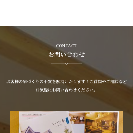
お客様の声
新築
リフォーム
CONTACT
お問い合わせ
不動産情報
戸建賃貸経営
お客様の家づくりの不安を解消いたします！ご質問やご相談など
SDGs
お気軽にお問い合わせください。
企業情報
採用情報