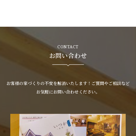
お客様の声
新築
リフォーム
CONTACT
お問い合わせ
不動産情報
戸建賃貸経営
お客様の家づくりの不安を解消いたします！ご質問やご相談など
SDGs
お気軽にお問い合わせください。
企業情報
採用情報