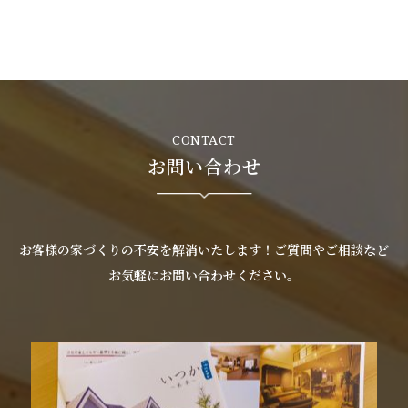
お客様の声
新築
リフォーム
CONTACT
お問い合わせ
不動産情報
戸建賃貸経営
お客様の家づくりの不安を解消いたします！ご質問やご相談など
SDGs
お気軽にお問い合わせください。
企業情報
採用情報