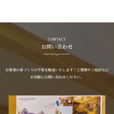
お客様の声
新築
リフォーム
CONTACT
お問い合わせ
不動産情報
戸建賃貸経営
お客様の家づくりの不安を解消いたします！ご質問やご相談など
SDGs
お気軽にお問い合わせください。
企業情報
採用情報