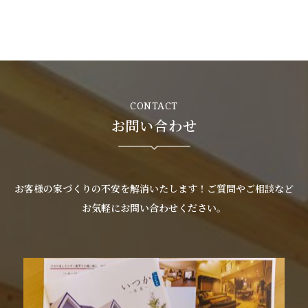
お客様の声
新築
リフォーム
CONTACT
お問い合わせ
不動産情報
戸建賃貸経営
お客様の家づくりの不安を解消いたします！ご質問やご相談など
SDGs
お気軽にお問い合わせください。
企業情報
採用情報