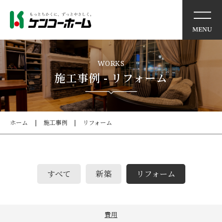
リノベーションモデルハウ
WORKS
ス
施工事例 - リフォーム
アウトレット商品のご案内
ホーム
施工事例
リフォーム
リフォーム工事の流れ
リフォームQ&A
すべて
新築
リフォーム
見積もり依頼
施工事例
費用