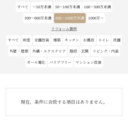
すべて
～50万未満
50～100万未満
100～300万未満
お客様の声
300～600万未満
600～1000万未満
1000万～
新築
リフォーム箇所
すべて
和室
全面改装
増築
キッチン
お風呂
トイレ
洗面
リフォーム
外壁
屋根
外構・エクステリア
階段
玄関
リビング・内装
不動産情報
オール電化
バリアフリー
マンション改装
戸建賃貸経営
SDGs
現在、条件に合致する項目はありません。
企業情報
採用情報