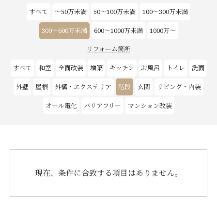
すべて
～50万未満
50～100万未満
100～300万未満
お客様の声
300～600万未満
600～1000万未満
1000万～
新築
リフォーム箇所
すべて
和室
全面改装
増築
キッチン
お風呂
トイレ
洗面
リフォーム
外壁
屋根
外構・エクステリア
階段
玄関
リビング・内装
不動産情報
オール電化
バリアフリー
マンション改装
戸建賃貸経営
SDGs
現在、条件に合致する項目はありません。
企業情報
採用情報