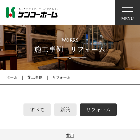
リノベーションモデルハウ
WORKS
ス
施工事例 - リフォーム
アウトレット商品のご案内
ホーム
施工事例
リフォーム
リフォーム工事の流れ
リフォームQ&A
すべて
新築
リフォーム
見積もり依頼
施工事例
費用