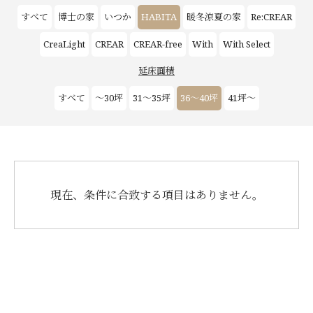
お客様の声
すべて
博士の家
いつか
HABITA
暖冬涼夏の家
Re:CREAR
CreaLight
CREAR
CREAR-free
With
With Select
新築
延床面積
リフォーム
すべて
～30坪
31～35坪
36～40坪
41坪～
不動産情報
戸建賃貸経営
現在、条件に合致する項目はありません。
SDGs
企業情報
採用情報