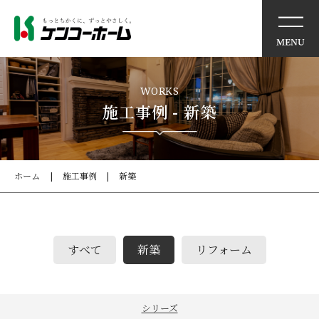
イベント情報
WORKS
施工事例 - 新築
ケンコーホームの想い
住まいの特徴
ホーム
施工事例
新築
商品・サービス
すべて
新築
リフォーム
モデルハウス
施工事例
シリーズ