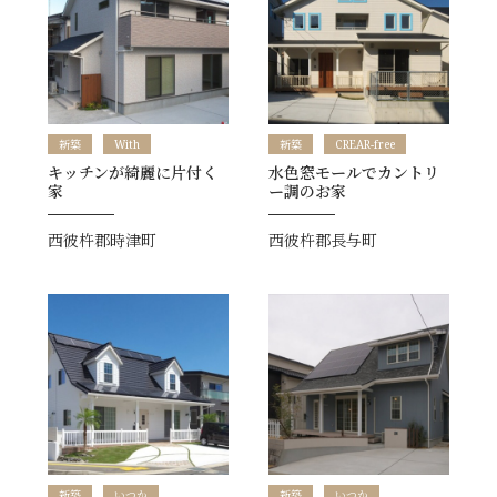
新築
With
新築
CREAR-free
キッチンが綺麗に片付く
水色窓モールでカントリ
家
ー調のお家
西彼杵郡時津町
西彼杵郡長与町
新築
いつか
新築
いつか