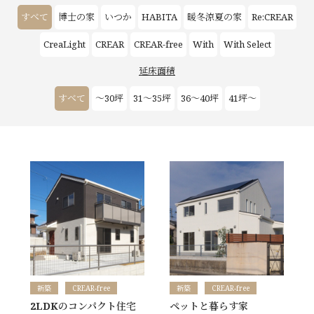
お客様の声
すべて
博士の家
いつか
HABITA
暖冬涼夏の家
Re:CREAR
CreaLight
CREAR
CREAR-free
With
With Select
新築
延床面積
リフォーム
すべて
～30坪
31～35坪
36～40坪
41坪～
不動産情報
戸建賃貸経営
SDGs
企業情報
採用情報
新築
CREAR-free
新築
CREAR-free
2LDKのコンパクト住宅
ペットと暮らす家