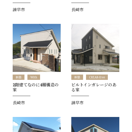
諫早市
長崎市
新築
With
新築
CREAR-free
2階建てなのに4層構造の
ビルトインガレージのあ
家
る家
長崎市
諫早市