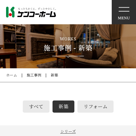
イベント情報
WORKS
施工事例 - 新築
ケンコーホームの想い
住まいの特徴
ホーム
施工事例
新築
商品・サービス
すべて
新築
リフォーム
モデルハウス
施工事例
シリーズ