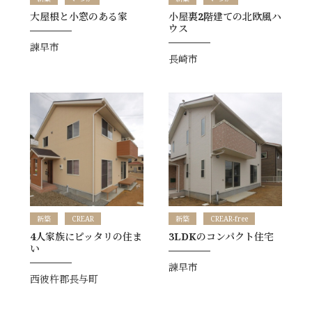
大屋根と小窓のある家
小屋裏2階建ての北欧風ハ
ウス
諫早市
長崎市
新築
CREAR
新築
CREAR-free
4人家族にピッタリの住ま
3LDKのコンパクト住宅
い
諫早市
西彼杵郡長与町