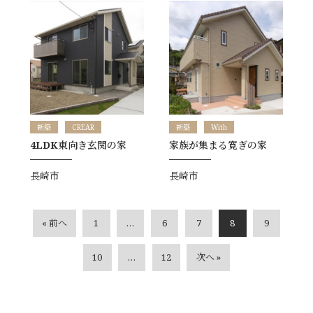
新築
CREAR
新築
With
4LDK東向き玄関の家
家族が集まる寛ぎの家
長崎市
長崎市
« 前へ
1
…
6
7
8
9
10
…
12
次へ »